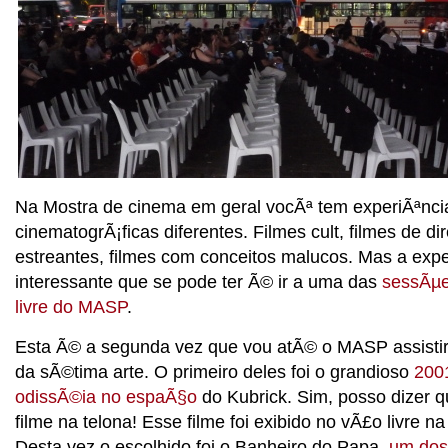
Na Mostra de cinema em geral vocÃª tem experiÃªnci
cinematogrÃ¡ficas diferentes. Filmes cult, filmes de di
estreantes, filmes com conceitos malucos. Mas a expe
interessante que se pode ter Ã© ir a uma das
sessÃµe
livre do MASP
.
Esta Ã© a segunda vez que vou atÃ© o MASP assisti
da sÃ©tima arte. O primeiro deles foi o grandioso
200
odissÃ©ia no espaÃ§o
do Kubrick. Sim, posso dizer q
filme na telona! Esse filme foi exibido no vÃ£o livre n
Desta vez o escolhido foi o Banheiro do Papa,
um dos