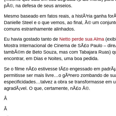
pÃ©, na defesa de seus anseios.
Mesmo baseado em fatos reais, a histÃ³ria ganha for
Danielle Steel e o que vemos, ao final, Ã© um conjunt
comuns estranhamente alinhados.
Eu havia gostado tanto de
Netto perde sua Alma
(exib
Mostra Internacional de Cinema de SÃ£o Paulo – dir
tambÃ©m de Beto Souza, mas com Tabajara Ruas) q
encontrar, em Dias e Noites, uma boa pedida.
Se o filme nÃ£o estivesse tÃ£o engessado em padrÃµ
permitisse ser mais livre…o gÃªnero zombando de sua
especificidades…talvez a obra se transformasse em 
agradÃ¡vel. O que, certamente, nÃ£o Ã©.
Â
Â