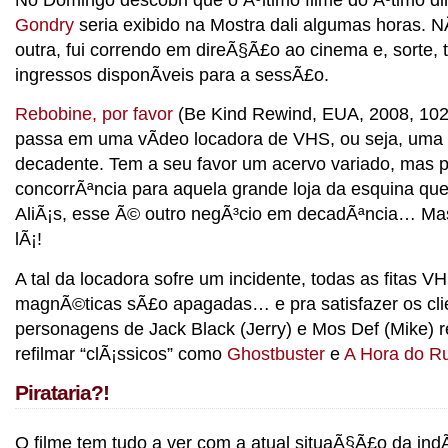
Gondry
seria exibido na Mostra dali algumas horas. 
outra, fui correndo em direÃ§Ã£o ao cinema e, sorte, 
ingressos disponÃ­veis para a sessÃ£o.
Rebobine, por favor
(Be Kind Rewind, EUA, 2008, 102
passa em uma vÃ­deo locadora de VHS, ou seja, uma 
decadente. Tem a seu favor um acervo variado, mas 
concorrÃªncia para aquela grande loja da esquina qu
AliÃ¡s, esse Ã© outro negÃ³cio em decadÃªncia… 
lÃ¡!
A tal da locadora sofre um incidente, todas as fitas V
magnÃ©ticas sÃ£o apagadas… e pra satisfazer os cli
personagens de Jack Black (Jerry) e Mos Def (Mike) 
refilmar “clÃ¡ssicos” como
Ghostbuster
e
A Hora do R
Pirataria?!
O filme tem tudo a ver com a atual situaÃ§Ã£o da indÃ