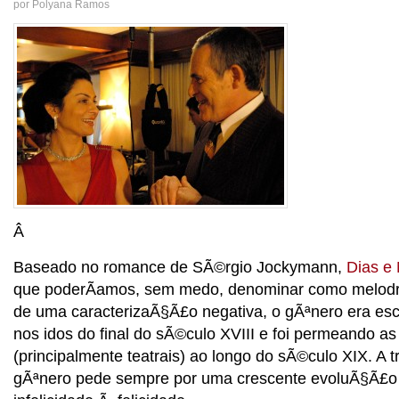
por Polyana Ramos
Â
Baseado no romance de SÃ©rgio Jockymann,
Dias e
que poderÃ­amos, sem medo, denominar como melod
de uma caracterizaÃ§Ã£o negativa, o gÃªnero era esc
nos idos do final do sÃ©culo XVIII e foi permeando as
(principalmente teatrais) ao longo do sÃ©culo XIX. A tr
gÃªnero pede sempre por uma crescente evoluÃ§Ã£o