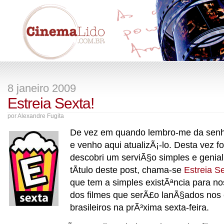
8 janeiro 2009
Estreia Sexta!
por Alexandre Fugita
De vez em quando lembro-me da senh
e venho aqui atualizÃ¡-lo. Desta vez f
descobri um serviÃ§o simples e genial
tÃ­tulo deste post, chama-se
Estreia S
que tem a simples existÃªncia para no
dos filmes que serÃ£o lanÃ§ados nos
brasileiros na prÃ³xima sexta-feira.