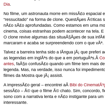
Dia
.
No filme, um astronauta morre em missÃ£o espacial 
“ressucitado” na forma de clone. QuestÃµes Ã©ticas
nÃ£o sÃ£o aprofundadas. Como estamos em uma mo
cinema, coisas estranhas podem acontecer na tela. E
O clone revive algumas das situaÃ§Ãµes de sua infÃ¢
marcaram e acaba se surpreendendo com o que vÃª.
Talvez a barreira tenha sido a lÃ­ngua jÃ¡ que preferi
as legendas em inglÃªs do que a em portuguÃªs.Â
Co
antes
, faÃ§o confusÃ£o quando um filme tem mais d
legenda. Mas, na verdade, isso nunca foi impediment
filmes da Mostra que jÃ¡ assisti.
A impressÃ£o geral – encontrei aÂ
Bibi do CinematÃ³
sessÃ£o – Ã© que o filme Ã© chato. Sim, concordo, f
sono com a narrativa lenta e nÃ£o instigante para um
interessante.