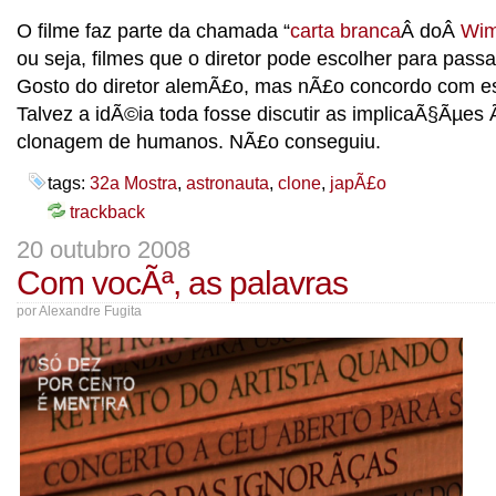
O filme faz parte da chamada “
carta branca
Â doÂ
Wim
ou seja, filmes que o diretor pode escolher para passa
Gosto do diretor alemÃ£o, mas nÃ£o concordo com e
Talvez a idÃ©ia toda fosse discutir as implicaÃ§Ãµes 
clonagem de humanos. NÃ£o conseguiu.
tags:
32a Mostra
,
astronauta
,
clone
,
japÃ£o
trackback
20 outubro 2008
Com vocÃª, as palavras
por Alexandre Fugita